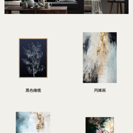
黑色橄榄
丙烯画