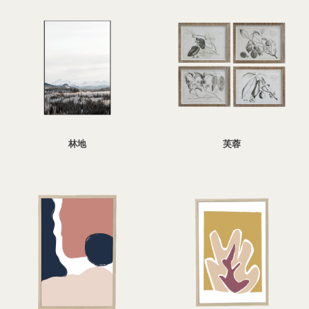
林地
芙蓉